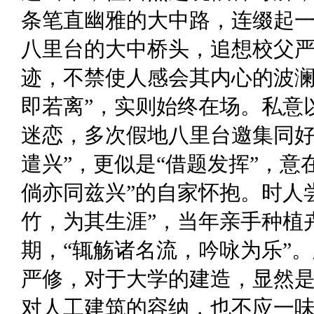
条笔直幽雅的大中路，连缀起
八里台的大中桥头，追想校父
迹，不禁使人感会其内心的波澜
即若离”，实则始终在场。私意
迷恋，多次假地八里台邀集同好
遣兴”，更似是“借题发挥”，意
倘亦同兹兴”的自家怀抱。时人
竹，为其生涯”，当年亲手种植
期，“辄觞诸名流，吟咏为乐”
严修，对于大学的建造，显然
对人工建筑的容纳，也不应一