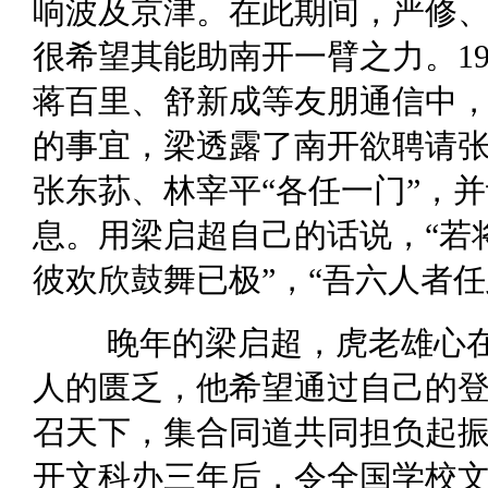
响波及京津。在此期间，严修
很希望其能助南开一臂之力。1
蒋百里、舒新成等友朋通信中
的事宜，梁透露了南开欲聘请
张东荪、林宰平“各任一门”，
息。用梁启超自己的话说，“若
彼欢欣鼓舞已极”，“吾六人者
晚年的梁启超，虎老雄心
人的匮乏，他希望通过自己的
召天下，集合同道共同担负起振
开文科办三年后，令全国学校