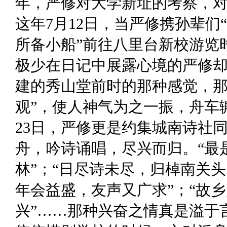
年，严修对大学新址的考察，
这年7月12日，当严修携孙辈
所备小船”前往八里台新校游览
极少在日记中展露心境的严修
建的秀山堂前时的那种感觉，那
观”，使人神气为之一振，舟车
23日，严修更是约集城南诗社
舟，吟诗诵唱，尽兴而归。“最
林”；“日尽诗未尽，归棹南关
年会益盛，友声又广求”；“故
兴”……那种兴奋之情真是溢于