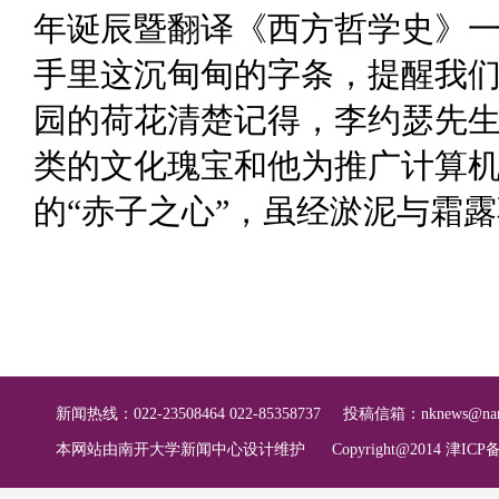
年诞辰暨翻译《西方哲学史》
手里这沉甸甸的字条，提醒我
园的荷花清楚记得，李约瑟先
类的文化瑰宝和他为推广计算
的“赤子之心”，虽经淤泥与霜
新闻热线：022-23508464 022-85358737
投稿信箱：
nknews@nan
本网站由南开大学新闻中心设计维护
Copyright@2014 津ICP