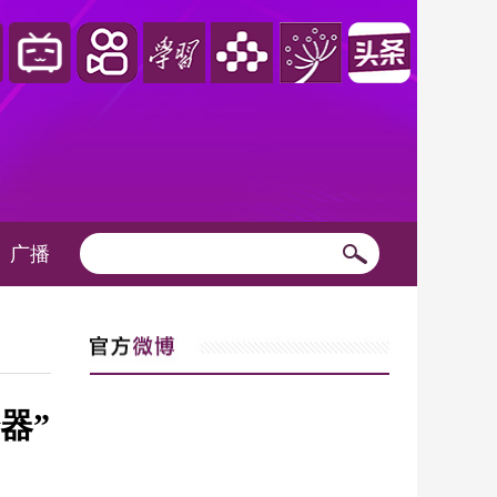
广播
器”