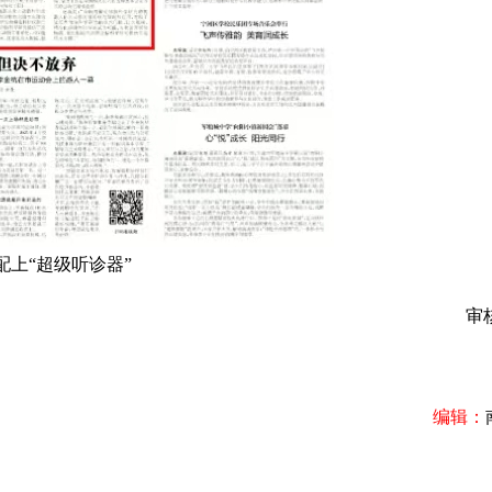
上“超级听诊器”
审核
编辑：