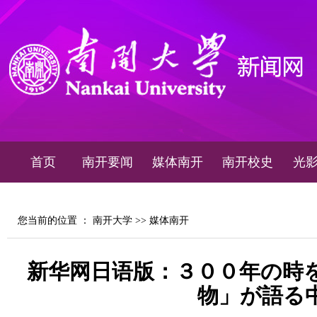
首页
南开要闻
媒体南开
南开校史
光
您当前的位置 ：
南开大学
>>
媒体南开
新华网日语版：３００年の時
物」が語る