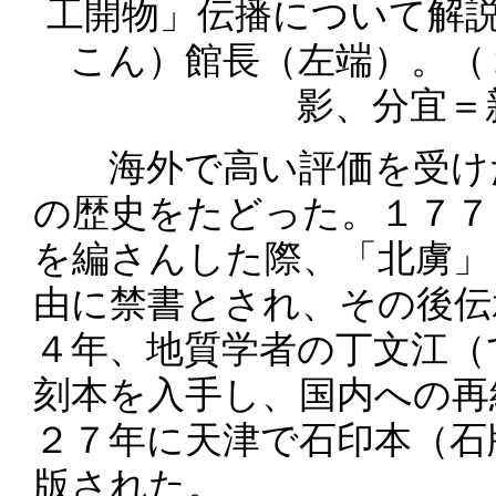
工開物」伝播について解
こん）館長（左端）。（
影、分宜＝
海外で高い評価を受けた
の歴史をたどった。１７７
を編さんした際、「北虜」
由に禁書とされ、その後伝
４年、地質学者の丁文江（
刻本を入手し、国内への再
２７年に天津で石印本（石
版された。