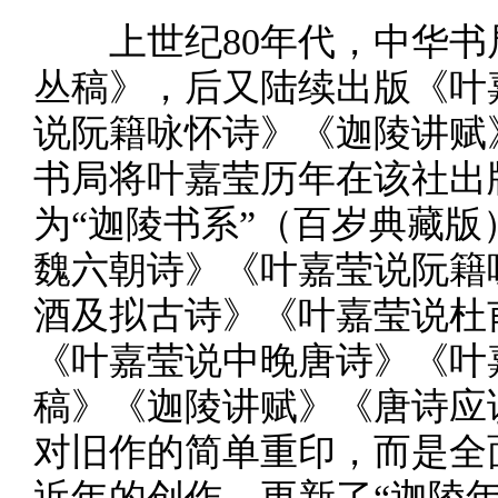
上世纪80年代，中华书
丛稿》，后又陆续出版《叶
说阮籍咏怀诗》《迦陵讲赋
书局将叶嘉莹历年在该社出
为“迦陵书系”（百岁典藏
魏六朝诗》《叶嘉莹说阮籍
酒及拟古诗》《叶嘉莹说杜
《叶嘉莹说中晚唐诗》《叶
稿》《迦陵讲赋》《唐诗应
对旧作的简单重印，而是全
近年的创作，更新了“迦陵