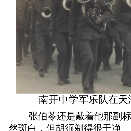
南开中学军乐队在天
张伯苓还是戴着他那副
然斑白，但胡须剃得很干净—