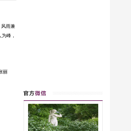
，风雨兼
人为峰，
张丽