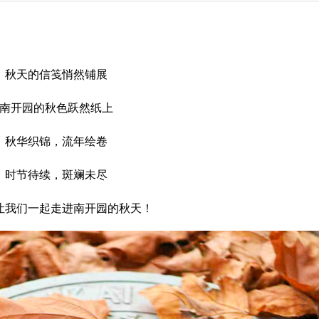
秋天的信笺悄然铺展
南开园的秋色跃然纸上
秋华织锦，流年绘卷
时节待续，斑斓未尽
让我们一起走进南开园的秋天！