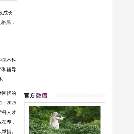
段成长
人格局，
学院本科
师和辅导
补。
绪困扰的
2025
学科人才
业在即，
人举措。