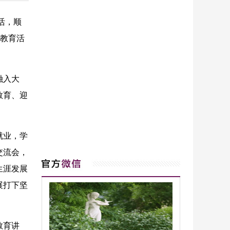
活，顺
学教育活
融入大
教育、迎
就业，学
交流会，
生涯发展
展打下坚
教育讲