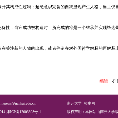
展开其构成性逻辑；超绝意识完备的自我显现产生人格，当且仅
备性，当它成功被构造时，所完成的将是一个继承并实现毕达
在关注新的人物的出现，或者停留在对外国哲学解释的再解释
编辑：
乔
：
nknews@nankai.edu.cn
南开大学
校史网
2014 津ICP备12003308号-1
版权声明：本网站由南开大学