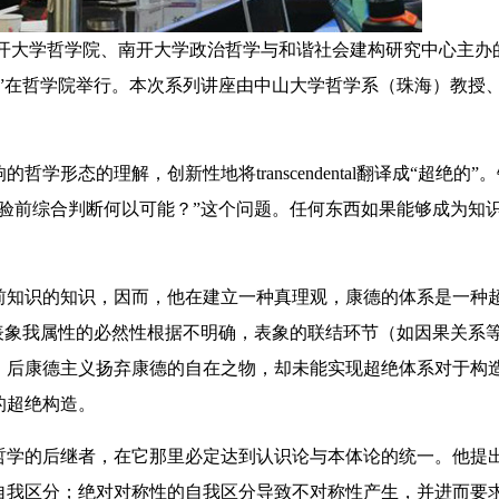
南开大学哲学院、南开大学政治哲学与和谐社会建构研究中心主办
”在哲学院举行。本次系列讲座由中山大学哲学系（珠海）教授
态的理解，创新性地将transcendental翻译成“超绝的”
验前综合判断何以可能？”这个问题。任何东西如果能够成为知
知识的知识，因而，他在建立一种真理观，康德的体系是一种
表象我属性的必然性根据不明确，表象的联结环节（如因果关系
：后康德主义扬弃康德的自在之物，却未能实现超绝体系对于构
的超绝构造。
学的后继者，在它那里必定达到认识论与本体论的统一。他提
自我区分；绝对对称性的自我区分导致不对称性产生，并进而要