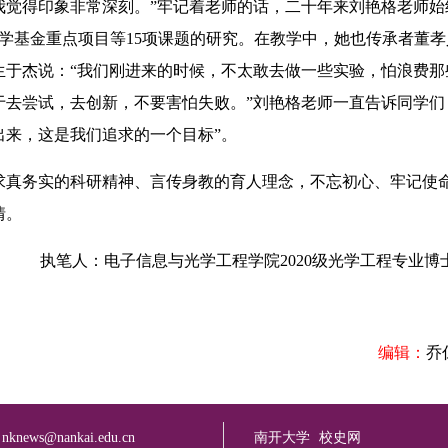
我觉得印象非常深刻。”牢记着老师的话，二十年来刘艳格老师始
科学基金重点项目等15项课题的研究。在教学中，她也传承者董
生于杰说：“我们刚进来的时候，不太敢去做一些实验，怕浪费那
去尝试，去创新，不要害怕失败。”刘艳格老师一直告诉同学们
出来，这是我们追求的一个目标”。
真务实的科研精神、言传身教的育人理念，不忘初心、牢记使
情。
执笔人：电子信息与光学工程学院2020级光学工程专业博
编辑：
乔
：
nknews@nankai.edu.cn
南开大学
校史网