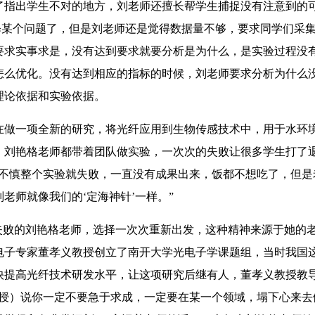
了指出学生不对的地方，刘老师还擅长帮学生捕捉没有注意到的
释某个问题了，但是刘老师还是觉得数据量不够，要求同学们采
要求实事求是，没有达到要求就要分析是为什么，是实验过程没
怎么优化。没有达到相应的指标的时候，刘老师要求分析为什么
理论依据和实验依据。
在做一项全新的研究，将光纤应用到生物传感技术中，用于水环
，刘艳格老师都带着团队做实验，一次次的失败让很多学生打了
有不慎整个实验就失败，一直没有成果出来，饭都不想吃了，但是
老师就像我们的‘定海神针’一样。”
败的刘艳格老师，选择一次次重新出发，这种精神来源于她的
电子专家董孝义教授创立了南开大学光电子学课题组，当时我国
快提高光纤技术研发水平，让这项研究后继有人，董孝义教授教
教授）说你一定不要急于求成，一定要在某一个领域，塌下心来去