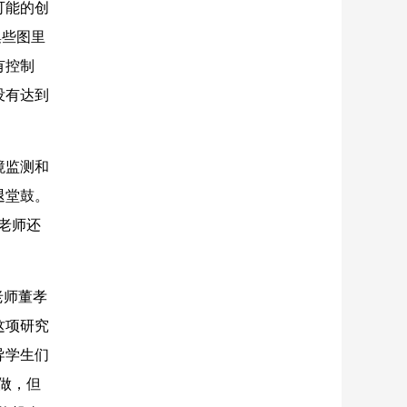
可能的创
集些图里
有控制
没有达到
境监测和
退堂鼓。
老师还
老师董孝
这项研究
导学生们
做，但