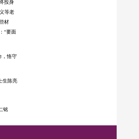
终投身
孝义等老
些材
：“要面
命，恪守
士生陈亮
仁铭