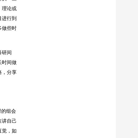
，理论或
目进行到
多做些时
科研间
长时间做
路，分享
时的组会
在讲自己
直觉，如