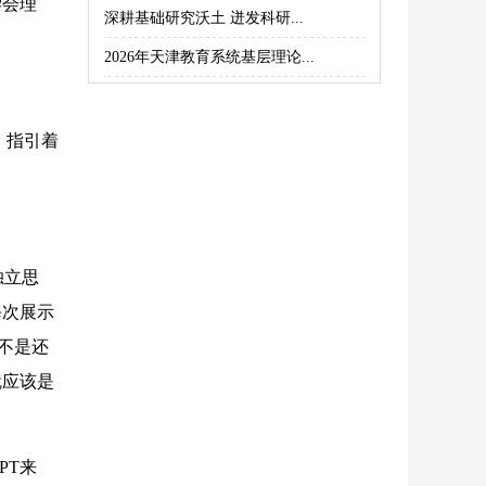
学会理
深耕基础研究沃土 迸发科研...
2026年天津教育系统基层理论...
，指引着
独立思
每次展示
不是还
就应该是
PT来