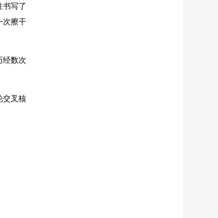
性书写了
一次擦干
历经数次
轮交叉核