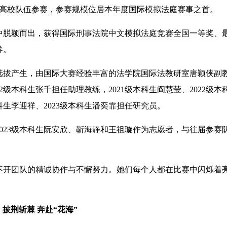
支高校队伍参赛，参赛规模位居本年度国际模拟法庭赛事之首。
脱颖而出，获得国际刑事法院中文模拟法庭竞赛全国一等奖、
券。
拔产生，由国际大赛经验丰富的法学院国际法教研室唐颖侠副
22级本科生张千担任助理教练，2021级本科生阎慧莹、2022级本
本科生李迎祥、2023级本科生潘奕霏担任研究员。
023级本科生阮安欣、靳海静和王祖璇作为志愿者，与往届参赛
开团队的精诚协作与不懈努力。她们每个人都在比赛中闪烁着
披荆斩棘 奔赴“花海”