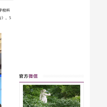
学校科
》。5