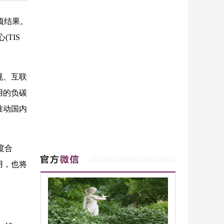
项结果。
TIS
规、互联
用的负碳
推动国内
度合
用，也将