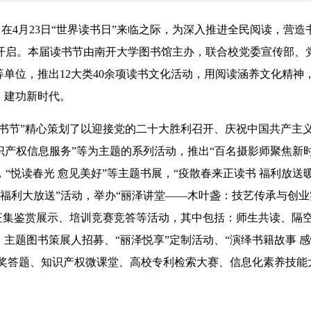
）在4月23日“世界读书日”来临之际，为深入推进全民阅读，营造
节开启。本届读书节由南开大学图书馆主办，联合校党委宣传部、
单位，推出12大类40余项读书文化活动，用阅读涵养文化精神
，建功新时代。
节”精心策划了以迎接党的二十大胜利召开、庆祝中国共产主
“知识产权信息服务”等为主题的系列活动，推出“百名摄影师聚焦新
，“悦读春光 愈见美好”等主题书展，“疫散春来正读书 福利放送
读者福利大放送”活动，举办“丽泽讲堂——木叶盏：技艺传承与创业
享、征集鉴赏展示、培训竞赛竞答等活动，其中包括：师生共读、隔
主题图书策展人招募、“丽泽悦享”定制活动、“演绎书籍故事 
有奖答题、知识产权微课堂、高校专利检索大赛、信息化素养技能