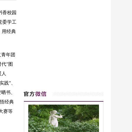
书香校园
党委学工
，用经典
义青年团
时代”图
暖人
实践”、
空晒书、
感悟经典
大赛等