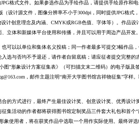
的JPG格式文件。如果参选作品为手绘作品，请提供手绘原作和
（设计源文件，图像分辨率不小于300dpi，同时提供JPG格式
物设计创意理念及内涵、CMYK或RGB色值、字体等）。作品设
面、立体和新媒体平台使用和传播，并且可以用于周边产品开发
可以以单位和集体名义投稿；同一作者最多可提交3幅作品，
论入选与否均不予退还，请作者自留底稿；请应征者提交完整的
小图”形象设计方案征集表》（可扫描文末二维码）的电子版及
g@163.com，邮件主题注明“南开大学图书馆吉祥物征集”字样
合的方式进行，最终产生最佳设计奖、创意设计奖、优秀设计
与征集活动的作者都将获得图书馆定制奖品三件套大礼包和首个“
物形象使用者，将在获奖作品中选取一个用作实际使用。最终评选