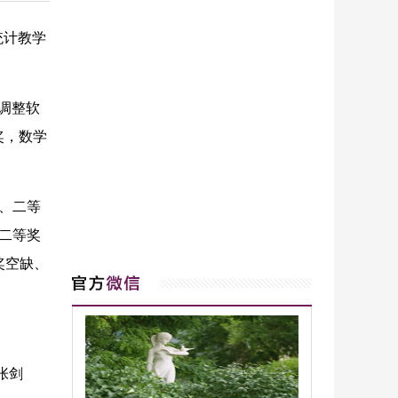
统计教学
调整软
奖，数学
、二等
、二等奖
奖空缺、
张剑