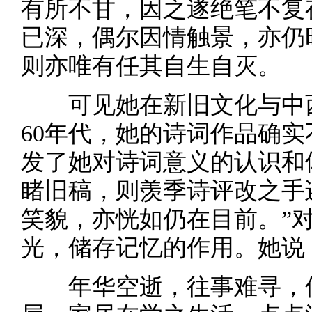
有所不甘，因之遂绝笔不复
已深，偶尔因情触景，亦仍
则亦唯有任其自生自灭。
可见她在新旧文化与中西
60年代，她的诗词作品确
发了她对诗词意义的认识和
睹旧稿，则羡季诗评改之手
笑貌，亦恍如仍在目前。”
光，储存记忆的作用。她说
年华空逝，往事难寻，偶