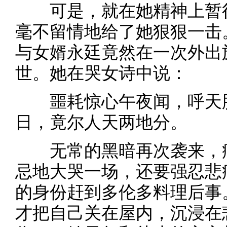
可是，就在她精神上暂得
毫不留情地给了她狠狠一击
与女婿永廷竟然在一次外出
世。她在哭女诗中说：
噩耗惊心午夜闻，呼天肠
日，竟尔人天两地分。
无常的黑暗再次袭来，痛
忌地大哭一场，还要强忍悲
的身份赶到多伦多料理后事
才把自己关在屋内，沉浸在