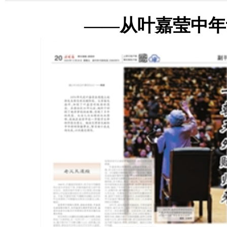
——从叶嘉莹中