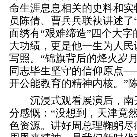
命生涯息息相关的史料和实
员陈倩、曹兵兵联袂讲述了
面绣有“艰难缔造”四个大
大功绩，更是他一生为人民
写照。“锦旗背后的烽火岁
同志毕生坚守的信仰原点—
开公能教育的精神内核。”
沉浸式观看展演后，南开
分感慨：“没想到，天津竟
色资源。讲好周总理鞠躬尽