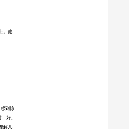
士。他
。
是感到惊
对，好。
理解几