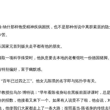
纳什那样饱受精神疾病困扰，也不是那种传说中离群索居的隐
少苦。
国家元首到贩夫走卒都有他的朋友。
取一项科学殊荣时，他执意要去本地的老餐馆吃一份德国猪脚
特别偏好，富于幽默感。
“百年已过四之三”。他女儿陈璞的名字即与拓扑学有关。
授拉乌尔·博特说：“早年看陈省身站在黑板前面讲课时，总
奇的招数，他接着又来下一个。如果有人说受不了啦，他会说，
地，他使我们大家都走上了一条大路：按照嘉当-陈省身的传统去