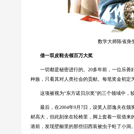
数学大师陈省身生
借一双皮鞋去领百万大奖
一切都是秘密进行的。20多年前，一位乐善好
种族，只看其对人类社会的贡献。每笔奖金初定为
这项被视为“东方诺贝尔奖”的三个领域中，较
最后，在2004年9月7日，设奖人邵逸夫在颁
材高大，但此刻坐在轮椅里，脚上套着一双借来
港前，发现壁橱里的那些旧西装被虫子蛀了小洞