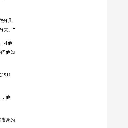
微分几
分支。”
，可他
生问他如
911
人，他
陈省身的