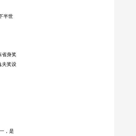
下半世
陈省身奖
逸夫奖设
一，是