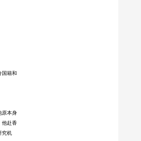
分国籍和
。
他原本身
。他赴香
研究机