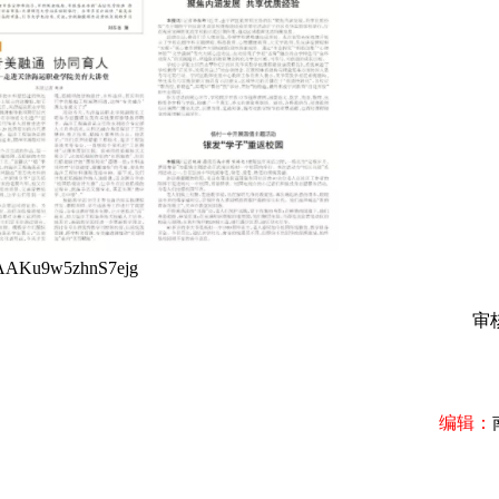
fCAAKu9w5zhnS7ejg
审核
编辑：