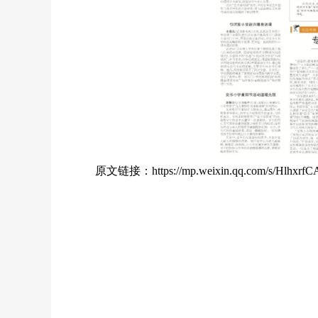
原文链接：
https://mp.weixin.qq.com/s/Hlhxr